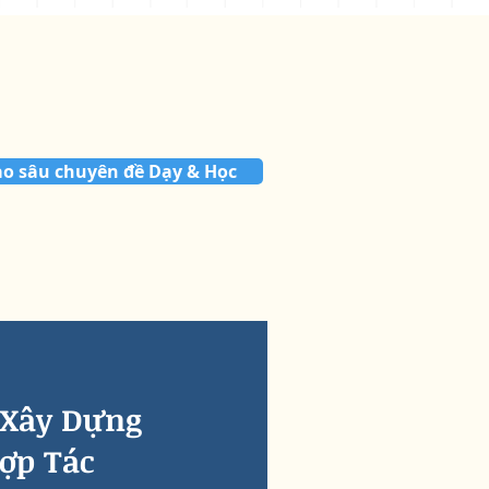
o sâu chuyên đề Dạy & Học
 Xây Dựng
ợp Tác