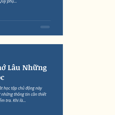
Quý phụ...
hớ Lâu Những
ọc
t học tập chủ động này
những thông tin cần thiết
m tra. Khi là...