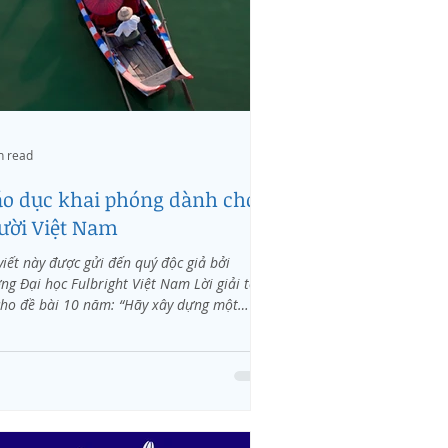
n read
áo dục khai phóng dành cho
ười Việt Nam
viết này được gửi đến quý độc giả bởi
ng Đại học Fulbright Việt Nam Lời giải tối
cho đề bài 10 năm: “Hãy xây dựng một
ng...