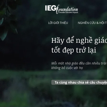
LỜI GIỚI THIỆU
NGHIÊN CỨU & HỘI 
​Hãy để nghề giá
tốt đẹp trở lại
Mỗi một nhà giáo đều cần nhiều trái
không bỏ cuộc với họ
Ta cùng nhau chia sẻ câu chuyệ