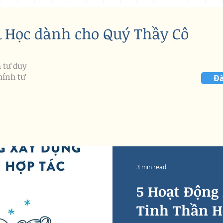
& Học dành cho Quý Thầy Cô
à tư duy
hính tư
Đà
3 min read
5 Hoạt Động
Tinh Thần H