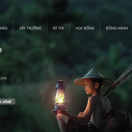
THẢO
XÂY TRƯỜNG
KỲ THI
HỌC BỔNG
ĐỒNG HÀNH
o
 tim
n nhé!