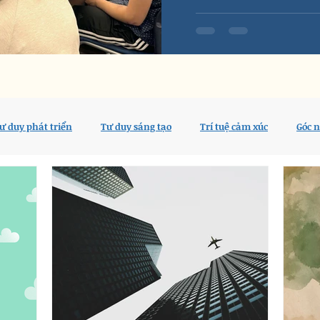
ư duy phát triển
Tư duy sáng tạo
Trí tuệ cảm xúc
Góc 
p nghiên cứu
Nghề giáo tốt đẹp
Tủ Sách IEG