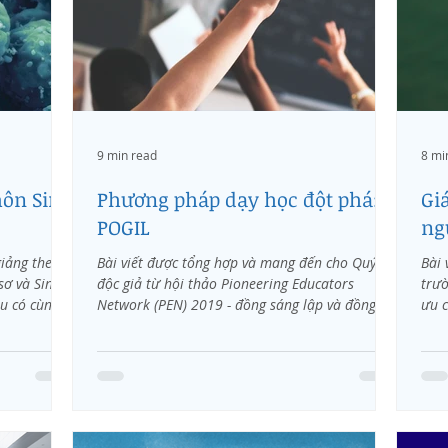
9 min read
8 mi
môn Sinh
Phương pháp dạy học đột phá:
Gi
POGIL
ng
giảng theo
Bài viết được tổng hợp và mang đến cho Quý
Bài 
sơ và Sinh
độc giả từ hội thảo Pioneering Educators
trườ
ều có cùng
Network (PEN) 2019 - đồng sáng lập và đồng tổ
ưu 
chức...
trườ