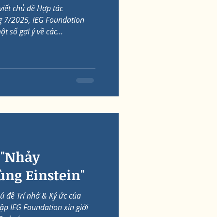
viết chủ đề Hợp tác
g 7/2025, IEG Foundation
t số gợi ý về các...
 "Nhảy
ng Einstein"
 đề Trí nhớ & Ký ức của
ập IEG Foundation xin giới