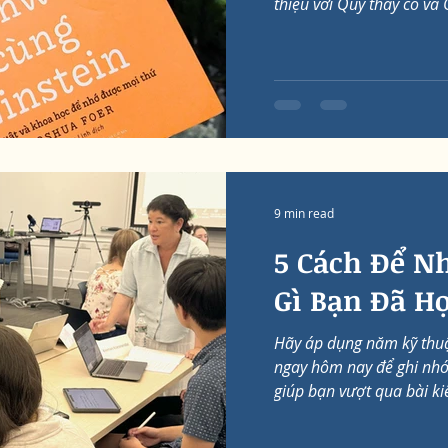
thiệu với Quý thầy cô và 
9 min read
5 Cách Để N
Gì Bạn Đã H
Hãy áp dụng năm kỹ thuậ
ngay hôm nay để ghi nhớ 
giúp bạn vượt qua bài kiể