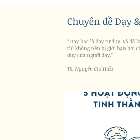
​Chuyên đề Dạy 
Dạy học là dạy tư duy, và đã l
"
thì không nên bị giới hạn bởi c
duy của người dạy."
​TS. Nguyễn Chí Hiếu