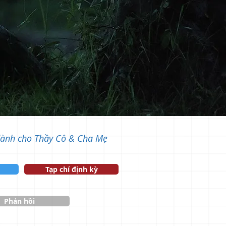
dành cho Thầy Cô & Cha Mẹ
Tạp chí định kỳ
Phản hồi