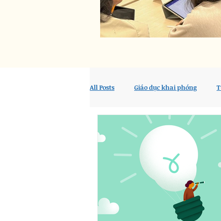
All Posts
Giáo dục khai phóng
T
PEN
Dạy và học
Tổng hợ