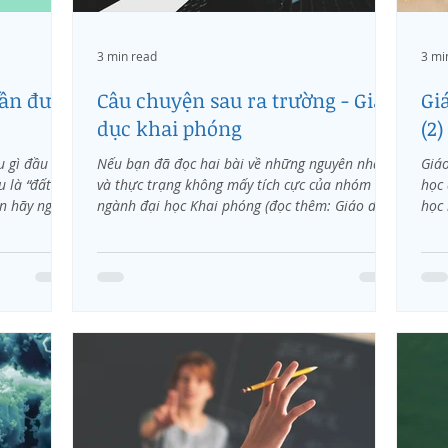
3 min read
3 mi
cần được
Câu chuyện sau ra trường - Giáo
Gi
dục khai phóng
(2)
u gì đầu
Nếu bạn đã đọc hai bài về những nguyên nhân
Giáo
u là “đất
và thực trạng không mấy tích cực của nhóm
học 
n hãy nghĩ
ngành đại học Khai phóng (đọc thêm: Giáo dục
học 
khai...