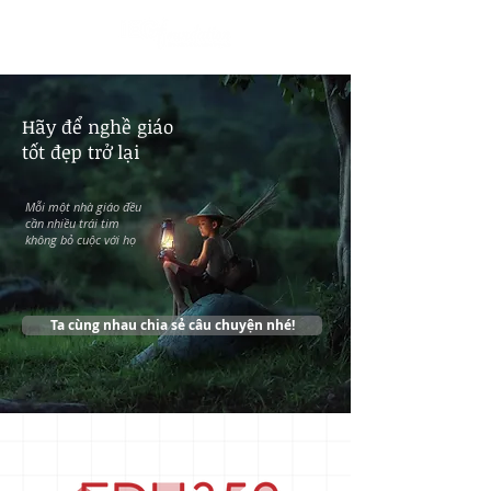
English
​Hãy để nghề giáo
tốt đẹp trở lại
Mỗi một nhà giáo đều
cần nhiều trái tim
không bỏ cuộc với họ
Ta cùng nhau chia sẻ câu chuyện nhé!