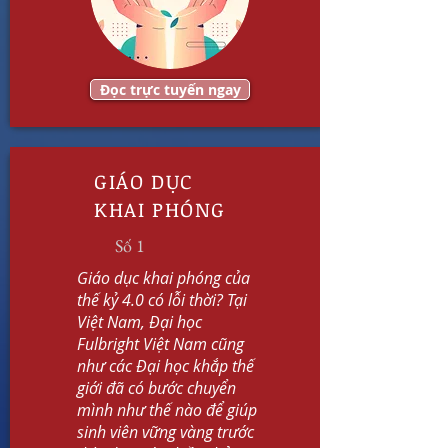
đâu?
Đọc trực tuyến ngay
6 min read
GIÁO DỤC
KHAI PHÓNG
Số 1
Giáo dục khai phóng của
thế kỷ 4.0 có lỗi thời? Tại
Học toán không khó, nhưng
Việt Nam, Đại học
xây dựng niềm tin thì có
Fulbright Việt Nam cũng
như các Đại học khắp thế
giới đã có bước chuyển
mình như thế nào để giúp
sinh viên vững vàng trước