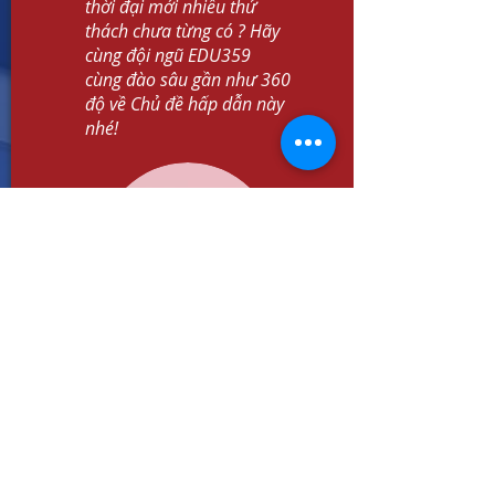
thời đại mới nhiều thử
thách chưa từng có ? Hãy
12 min read
cùng đội ngũ EDU359
cùng đào sâu gần như 360
độ về Chủ đề hấp dẫn này
nhé!
Viết cho tuổi 15–20 của tụi
con...
Đọc trực tuyến ngay
5 min read
TƯ DUY PHÁT
TRIỂN