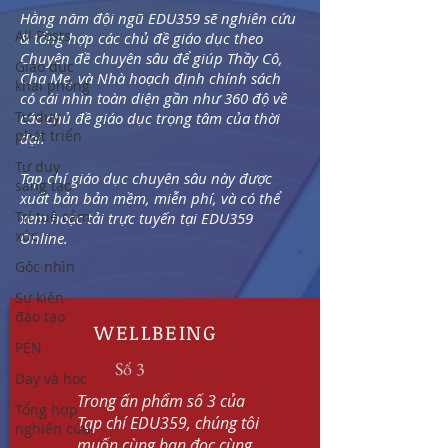
Hằng năm đội ngũ EDU359 sẽ nghiên cứu
All Posts
& tổng hợp các chủ đề giáo dục theo
4 min read
Chuyên đề chuyên sâu để giúp Thầy Cô,
Giáo dục
Cha Mẹ, và Nhà hoạch định chính sách
khai phóng
có cái nhìn toàn diện gần như 360 độ về
Tư duy
các chủ đề giáo dục trọng tâm của thời
phát triển
đại.
Tư duy
Tạp chí giáo dục chuyên sâu này được
sáng tạo
xuất bản bản mềm, miễn phí, và
có thể
Trí tuệ cảm
xem hoặc tải trực tuyến tại EDU359
xúc
Online.
Năng lực công nghệ số là gì?
Góc nhìn
Sự kiện
đào tạo
WELLBEING
PEN
Số 3
Dạy và học
12 min read
Trong ấn phẩm số 3 của
Tổng hợp
Tạp chí EDU359, chúng tôi
nghiên cứu
muốn cùng bạn đọc cùng