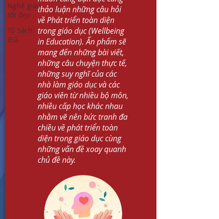
Nghề giáo
thảo luận những câu hỏi
tốt đẹp
về Phát triển toàn diện
Tủ Sách
trong giáo dục (Wellbeing
IEG
in Education). Ấn phẩm sẽ
10 Nghiên cứu Giáo dục Ấn
mang đến những bài viết,
tượng năm 2020
những câu chuyện thực tế,
những suy nghĩ của các
nhà làm giáo dục và các
giáo viên từ nhiều bộ môn,
nhiều cấp học khác nhau
nhằm vẽ nên bức tranh đa
chiều về phát triển toàn
3 min read
diện trong giáo dục cùng
những vấn đề xoay quanh
chủ đề này.
Thời đại số, nhà giáo nằm ở