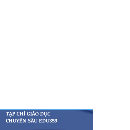
TẠP CHÍ GIÁO DỤC
EDU359 ONLINE
​CHUYÊN SÂU EDU359
All Posts