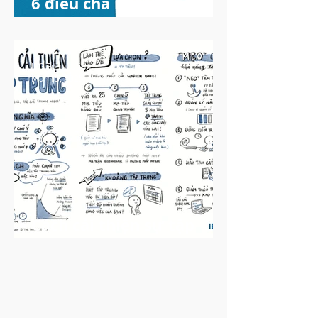
6 điều cha mẹ không nên
nói với trẻ tăng động
giảm chú ý
IEG Foundation
Mar 15, 2025
3 min read
Cách cải thiện sự tập
trung