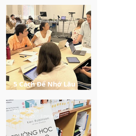
IEG Foundation
May 9, 2025
9 min read
5 Cách Để Nhớ Lâu
Những Gì Bạn Đã Học
IEG Foundation
Apr 24, 2025
3 min read