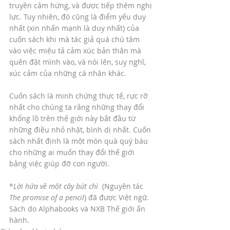
truyền cảm hứng, và được tiếp thêm nghị 
lực. Tuy nhiên, đó cũng là điểm yếu duy 
nhất (xin nhấn mạnh là duy nhất) của 
cuốn sách khi mà tác giả quá chú tâm 
vào việc miêu tả cảm xúc bản thân mà 
quên đặt mình vào, và nói lên, suy nghĩ, 
xúc cảm của những cá nhân khác.
Cuốn sách là minh chứng thực tế, rực rỡ 
nhất cho chúng ta rằng những thay đổi 
khổng lồ trên thế giới này bắt đầu từ 
những điều nhỏ nhặt, bình dị nhất. Cuốn 
sách nhất định là một món quà quý báu 
cho những ai muốn thay đổi thế giới 
bằng việc giúp đỡ con người.
*
Lời hứa về một cây bút chì 
 (Nguyên tác 
The promise of a pencil
) đã được Việt ngữ. 
Sách do Alphabooks và NXB Thế giới ấn 
hành.