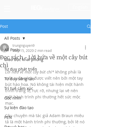
English
Post
All Posts
trungnguyen9
All Posts
May 15, 2020
2 min read
Đọc sách - Lời hứa về một cây bút
Giáo dục khai phóng
chì
Tư duy phát triển
Lời hứa về một cây bút chì* 
không phải là 
một cuốn sách được viết nên bởi một tay 
Tư duy sáng tạo
bút hào hoa. Nó không tái hiện một hành 
Trí tuệ cảm xúc
trình tráng lệ, rực rỡ, nhưng lại vẽ nên 
một hành trình phi thường hết sức mộc 
Góc nhìn
mạc. 
Sự kiện đào tạo
Câu chuyện mà tác giả Adam Braun miêu 
PEN
tả là một hành trình phi thường, bởi lẽ nó 
Dạy và học