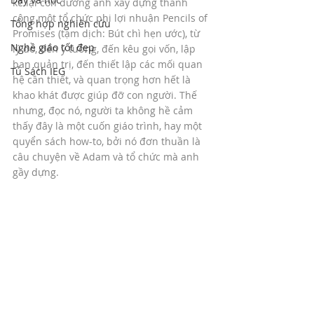
kể lại con đường anh xây dựng thành 
công một tổ chức phi lợi nhuận Pencils of 
Tổng hợp nghiên cứu
Promises (tạm dịch: Bút chì hẹn ước), từ 
Nghề giáo tốt đẹp
lý do, đến ý tưởng, đến kêu gọi vốn, lập 
ban quản trị, đến thiết lập các mối quan 
Tủ Sách IEG
hệ cần thiết, và quan trọng hơn hết là 
khao khát được giúp đỡ con người. Thế 
nhưng, đọc nó, người ta không hề cảm 
thấy đây là một cuốn giáo trình, hay một 
quyển sách how-to, bởi nó đơn thuần là 
câu chuyện về Adam và tổ chức mà anh 
gầy dựng.