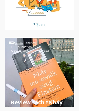
5 Hoạt Động Xây Dựng
Tinh Thần Hợp Tác
IEG Foundation
May 30, 2025
2 min read
Review sách "Nhảy
Moonwalk cùng Einstein"