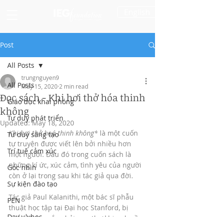
English
Post
All Posts
trungnguyen9
All Posts
May 15, 2020
2 min read
Đọc sách - Khi hơi thở hóa thinh
Giáo dục khai phóng
không
Tư duy phát triển
Updated:
May 18, 2020
Khi hơi thở hoá thinh không*
 là một cuốn 
Tư duy sáng tạo
tự truyện được viết lên bởi nhiều hơn 
Trí tuệ cảm xúc
một người. Đâu đó trong cuốn sách là 
những kí ức, xúc cảm, tình yêu của người 
Góc nhìn
còn ở lại trong sau khi tác giả qua đời. 
Sự kiện đào tạo
Tác giả Paul Kalanithi, một bác sĩ phẫu 
PEN
thuật học tập tại Đại học Stanford, bị 
Dạy và học