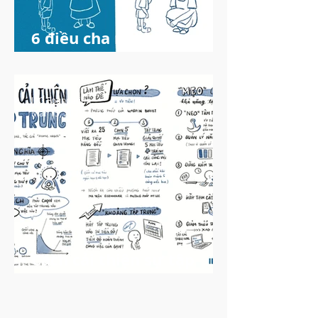
6 điều cha mẹ không nên
nói với trẻ tăng động
giảm chú ý
IEG Foundation
Mar 15, 2025
3 min read
Cách cải thiện sự tập
trung