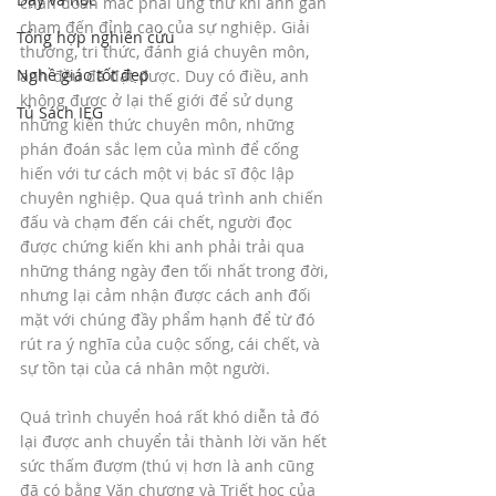
chẩn đoán mắc phải ung thư khi anh gần 
chạm đến đỉnh cao của sự nghiệp. Giải 
Tổng hợp nghiên cứu
thưởng, tri thức, đánh giá chuyên môn, 
Nghề giáo tốt đẹp
anh đều đã đạt được. Duy có điều, anh 
không được ở lại thế giới để sử dụng 
Tủ Sách IEG
những kiến thức chuyên môn, những 
phán đoán sắc lẹm của mình để cống 
hiến với tư cách một vị bác sĩ độc lập 
chuyên nghiệp. Qua quá trình anh chiến 
đấu và chạm đến cái chết, người đọc 
được chứng kiến khi anh phải trải qua 
những tháng ngày đen tối nhất trong đời, 
nhưng lại cảm nhận được cách anh đối 
mặt với chúng đầy phẩm hạnh để từ đó 
rút ra ý nghĩa của cuộc sống, cái chết, và 
sự tồn tại của cá nhân một người.
Quá trình chuyển hoá rất khó diễn tả đó 
lại được anh chuyển tải thành lời văn hết 
sức thấm đượm (thú vị hơn là anh cũng 
đã có bằng Văn chương và Triết học của 