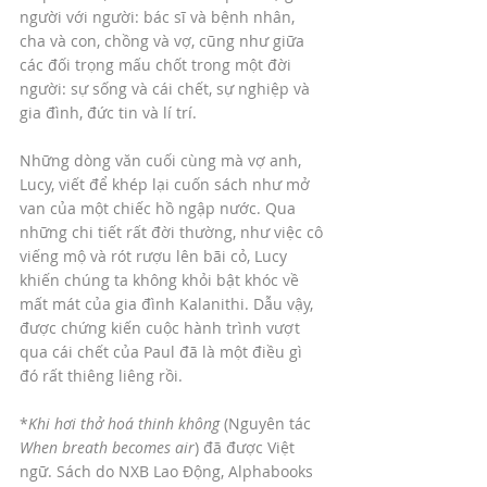
người với người: bác sĩ và bệnh nhân, 
cha và con, chồng và vợ, cũng như giữa 
các đối trọng mấu chốt trong một đời 
người: sự sống và cái chết, sự nghiệp và 
gia đình, đức tin và lí trí. 
Những dòng văn cuối cùng mà vợ anh, 
Lucy, viết để khép lại cuốn sách như mở 
van của một chiếc hồ ngập nước. Qua 
những chi tiết rất đời thường, như việc cô 
viếng mộ và rót rượu lên bãi cỏ, Lucy 
khiến chúng ta không khỏi bật khóc về 
mất mát của gia đình Kalanithi. Dẫu vậy, 
được chứng kiến cuộc hành trình vượt 
qua cái chết của Paul đã là một điều gì 
đó rất thiêng liêng rồi.
*
Khi hơi thở hoá thinh không
 (Nguyên tác 
When breath becomes air
) đã được Việt 
ngữ. Sách do NXB Lao Động, Alphabooks 