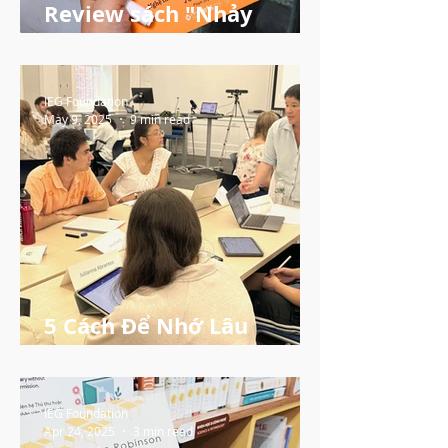
Review sách "Nhảy
Moonwalk cùng Einstein"
IEG Foundation
May 9, 2025
9 min read
5 Cách Để Nhớ Lâu
Những Gì Bạn Đã Học
IEG Foundation
Apr 24, 2025
3 min read