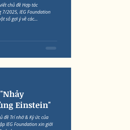
viết chủ đề Hợp tác
g 7/2025, IEG Foundation
t số gợi ý về các...
 "Nhảy
ng Einstein"
 đề Trí nhớ & Ký ức của
ập IEG Foundation xin giới