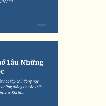
Quý phụ...
hớ Lâu Những
ọc
t học tập chủ động này
những thông tin cần thiết
m tra. Khi là...