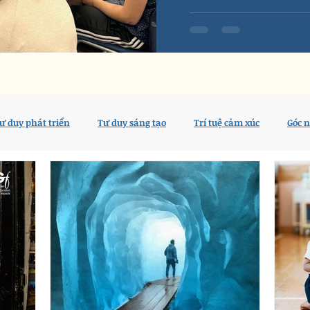
ư duy phát triển
Tư duy sáng tạo
Trí tuệ cảm xúc
Góc 
p nghiên cứu
Nghề giáo tốt đẹp
Tủ Sách IEG