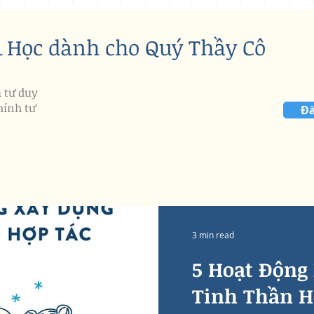
& Học dành cho Quý Thầy Cô
à tư duy
hính tư
Đà
3 min read
5 Hoạt Động
Tinh Thần H