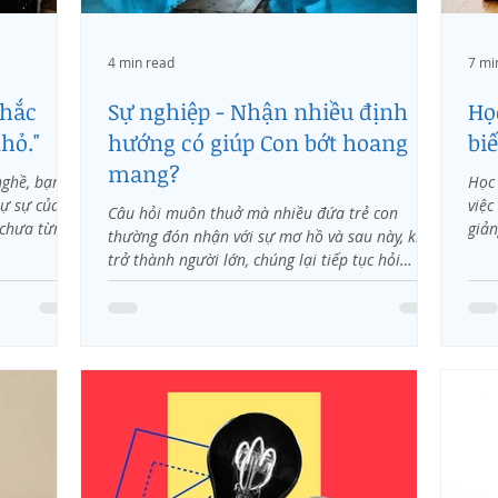
4 min read
7 mi
chắc
Sự nghiệp - Nhận nhiều định
Họ
hỏ."
hướng có giúp Con bớt hoang
bi
mang?
nghề, bạn
Học 
tự sự của họ
việc
Câu hỏi muôn thuở mà nhiều đứa trẻ con
chưa từng...
giản
thường đón nhận với sự mơ hồ và sau này, khi
trở thành người lớn, chúng lại tiếp tục hỏi
những đứa...