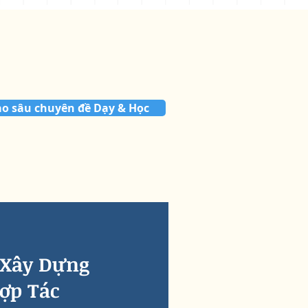
o sâu chuyên đề Dạy & Học
 Xây Dựng
ợp Tác