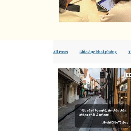
All Posts
Giáo dục khai phóng
T
PEN
Dạy và học
Tổng hợ