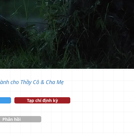
dành cho Thầy Cô & Cha Mẹ
Tạp chí định kỳ
Phản hồi