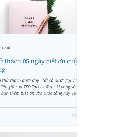
n read
ử thách 05 ngày biết ơn cuộc
ng
thử thách dưới đây - tất cả được gợi ý từ
diễn giả của TED Talks – được kì vọng sẽ
 bạn thêm biết ơn vào cuộc sống này. Hãy...