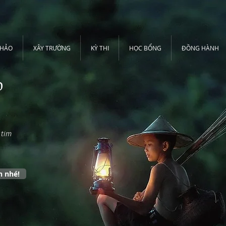
THẢO
XÂY TRƯỜNG
KỲ THI
HỌC BỔNG
ĐỒNG HÀNH
o
 tim
n nhé!