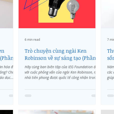
6 min read
7 mi
en
Trò chuyện cùng ngài Ken
Th
(Phần 2)
Robinson về sự sáng tạo (Phần 1)
số
ăn hóa đặt
Hãy cùng ban biên tập của IEG Foundation đến
Năm 
hông? Chúng
với cuộc phỏng vấn của ngài Ken Robinson, một
các 
áo dục...
nhà tiên phong được quốc tế công nhận trong...
giúp