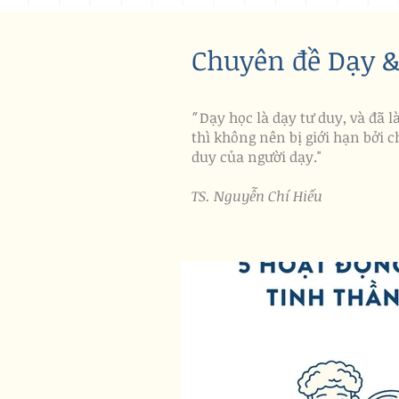
​Chuyên đề Dạy 
Dạy học là dạy tư duy, và đã l
"
thì không nên bị giới hạn bởi c
duy của người dạy."
​TS. Nguyễn Chí Hiếu