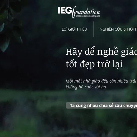
LỜI GIỚI THIỆU
NGHIÊN CỨU & HỘI 
​Hãy để nghề giá
tốt đẹp trở lại
Mỗi một nhà giáo đều cần nhiều trái
không bỏ cuộc với họ
Ta cùng nhau chia sẻ câu chuyệ