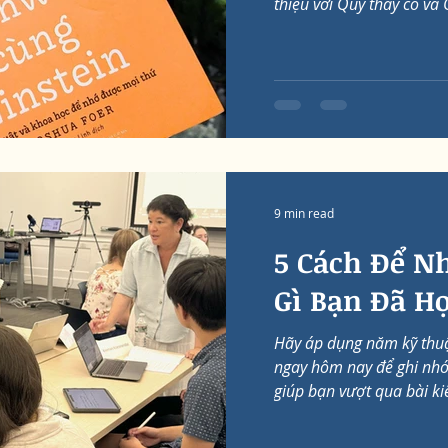
thiệu với Quý thầy cô và 
9 min read
5 Cách Để N
Gì Bạn Đã H
Hãy áp dụng năm kỹ thuậ
ngay hôm nay để ghi nhớ 
giúp bạn vượt qua bài kiể