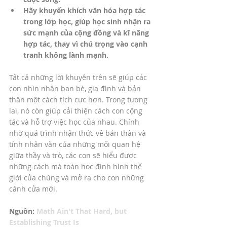
Hãy khuyến khích văn hóa hợp tác 
trong lớp học, giúp học sinh nhận ra 
sức mạnh của cộng đồng và kĩ năng 
hợp tác, thay vì chú trọng vào cạnh 
tranh không lành mạnh. 
Tất cả những lời khuyên trên sẽ giúp các 
con nhìn nhận bạn bè, gia đình và bản 
thân một cách tích cực hơn. Trong tương 
lai, nó còn giúp cải thiện cách con cộng 
tác và hỗ trợ việc học của nhau. Chính 
nhờ quá trình nhận thức về bản thân và 
tính nhân văn của những mối quan hệ 
giữa thầy và trò, các con sẽ hiểu được 
những cách mà toán học định hình thế 
giới của chúng và mở ra cho con những 
cánh cửa mới. 
Nguồn: 
Math Ain't That Hard, but 
Establishing Trust Is