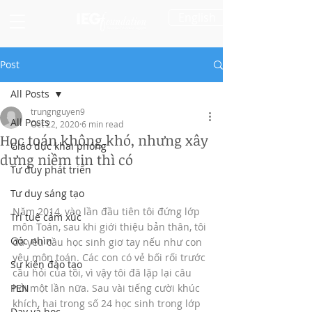
English
Post
All Posts
trungnguyen9
All Posts
Oct 22, 2020
6 min read
Học toán không khó, nhưng xây
Giáo dục khai phóng
dựng niềm tin thì có
Tư duy phát triển
Tư duy sáng tạo
Năm 2014, vào lần đầu tiên tôi đứng lớp 
Trí tuệ cảm xúc
môn Toán, sau khi giới thiệu bản thân, tôi 
Góc nhìn
đã yêu cầu học sinh giơ tay nếu như con 
yêu môn toán. Các con có vẻ bối rối trước 
Sự kiện đào tạo
câu hỏi của tôi, vì vậy tôi đã lặp lại câu 
PEN
hỏi một lần nữa. Sau vài tiếng cười khúc 
khích, hai trong số 24 học sinh trong lớp 
Dạy và học