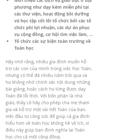
Giới thiệu các dịch vụ giáo dục ở địa 
phương như dạy kèm miễn phí tại 
các thư viện, hoạt động bồi dưỡng 
và học tập cốt lõi tổ chức bởi các tổ 
chức phi lợi nhuận, các dự án phục 
vụ cộng đồng, cơ hội tìm việc làm, …
Tổ chức các sự kiện toàn trường về 
Toán học
Hãy nhớ rằng, nhiều gia đình muốn hỗ 
trợ các con của mình trong việc học Toán, 
nhưng có thể đã nhiều năm trôi qua và 
họ không nhớ chính xác nội dung những 
bài giảng, hoặc cách họ từng được dạy 
Toán đã lỗi thời. Với bổn phận là nhà 
giáo, thầy cô hãy cho phép cha mẹ tham 
gia và hỗ trợ một vài tiết Toán của bạn. 
Việc đầu tư công sức để giúp cả gia đình 
hiểu hơn về toán học không hề vô ích, vì 
điều này giúp bạn định nghĩa lại Toán 
học cho cả một cộng đồng.