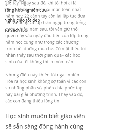
giơ tay. Ngay sau đó, khi tôi hỏi ai là 
người không mong đợi môn toán nhất 
Tổng hợp nghiên cứu
năm nay, 22 cánh tay còn lại lập tức đưa 
Nghề giáo tốt đẹp
lên và bỗng cả lớp tràn ngập trong tiếng 
cười. Nhiều năm sau, tôi vẫn giữ thói 
Tủ Sách IEG
quen này vào ngày đầu tiên của lớp trong 
năm học cũng như trong các chương 
trình bồi dưỡng mùa hè. Có một điều tôi 
nhận thấy sau thời gian qua– các học 
sinh của tôi không thích môn toán.
Nhưng điều này khiến tôi ngạc nhiên. 
Hóa ra học sinh không sợ toán vì các con 
sợ những phân số, phép chia phức tạp 
hay bài giải phương trình. Thay vào đó, 
các con đang thiếu lòng tin: 
Học sinh muốn biết giáo viên 
sẽ sẵn sàng đồng hành cùng 