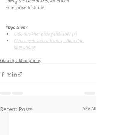
Saving the Liberal Arts
, American 
Enterprise Institute
*Đọc thêm
: 
Giáo dục khai phóng thất thế? (1)
Câu chuyện sau ra trường - Giáo dục 
khai phóng
Giáo dục khai phóng
Recent Posts
See All