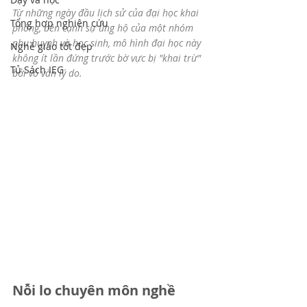
Từ những ngày đầu lịch sử của đại học khai 
Tổng hợp nghiên cứu
phóng, bên cạnh sự ủng hộ của một nhóm 
phụ huynh và học sinh, mô hình đại học này 
Nghề giáo tốt đẹp
không ít lần đứng trước bờ vực bị "khai trừ" 
Tủ Sách IEG
bởi vô vàn lý do. 
Nỗi lo chuyên môn nghề 