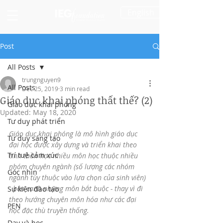
English
Post
All Posts
trungnguyen9
All Posts
Dec 25, 2019
3 min read
Giáo dục khai phóng thất thế? (2)
Giáo dục khai phóng
Updated:
May 18, 2020
Tư duy phát triển
Giáo dục khai phóng là mô hình giáo dục 
Tư duy sáng tạo
đại học được xây dựng và triển khai theo 
Trí tuệ cảm xúc
tinh thần học nhiều môn học thuộc nhiều 
nhóm chuyên ngành (số lượng các nhóm 
Góc nhìn
ngành tùy thuộc vào lựa chọn của sinh viên) 
- bên cạnh những môn bắt buộc - thay vì đi 
Sự kiện đào tạo
theo hướng chuyên môn hóa như các đại 
PEN
học đặc thù truyền thống. 
Dạy và học