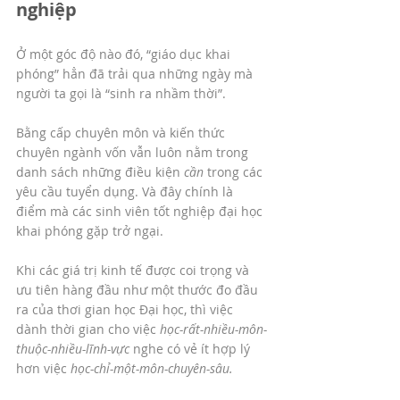
nghiệp
Ở một góc độ nào đó, “giáo dục khai 
phóng” hẳn đã trải qua những ngày mà 
người ta gọi là “sinh ra nhầm thời”. 
Bằng cấp chuyên môn và kiến thức 
chuyên ngành vốn vẫn luôn nằm trong 
danh sách những điều kiện 
cần 
trong các 
yêu cầu tuyển dụng. Và đây chính là 
điểm mà các sinh viên tốt nghiệp đại học 
khai phóng gặp trở ngại. 
Khi các giá trị kinh tế được coi trọng và 
ưu tiên hàng đầu như một thước đo đầu 
ra của thơi gian học Đại học, thì việc 
dành thời gian cho việc 
học-rất-nhiều-môn-
thuộc-nhiều-lĩnh-vực
 nghe có vẻ ít hợp lý 
hơn việc 
học-chỉ-một-môn-chuyên-sâu.