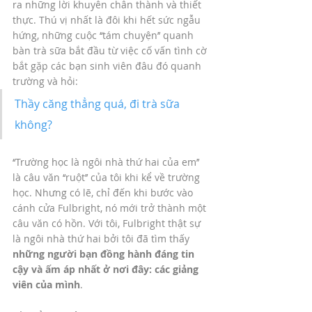
ra những lời khuyên chân thành và thiết 
thực. Thú vị nhất là đôi khi hết sức ngẫu 
hứng, những cuộc ‘‘tám chuyện’’ quanh 
bàn trà sữa bắt đầu từ việc cố vấn tình cờ 
bắt gặp các bạn sinh viên đâu đó quanh 
trường và hỏi: 
Thầy căng thẳng quá, đi trà sữa 
không? 
‘‘Trường học là ngôi nhà thứ hai của em’’ 
là câu văn ‘‘ruột’’ của tôi khi kể về trường 
học. Nhưng có lẽ, chỉ đến khi bước vào 
cánh cửa Fulbright, nó mới trở thành một 
câu văn có hồn. Với tôi, Fulbright thật sự 
là ngôi nhà thứ hai bởi tôi đã tìm thấy 
những người bạn đồng hành đáng tin 
cậy và ấm áp nhất ở nơi đây: các giảng 
viên của mình
. 