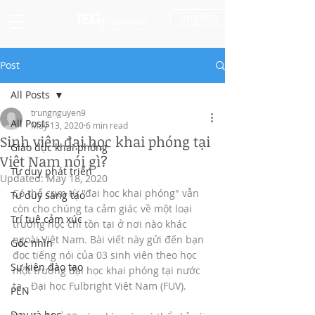
English
Post
All Posts
trungnguyen9
All Posts
May 13, 2020
6 min read
Sinh viên đại học khai phóng tại
Giáo dục khai phóng
Việt Nam nói gì?
Tư duy phát triển
Updated:
May 18, 2020
Có thể cụm từ "đại học khai phóng" vẫn 
Tư duy sáng tạo
còn cho chúng ta cảm giác về một loại 
Trí tuệ cảm xúc
trường học chỉ tồn tại ở nơi nào khác 
ngoài Việt Nam. Bài viết này gửi đến bạn 
Góc nhìn
đọc tiếng nói của 03 sinh viên theo học 
Sự kiện đào tạo
một trường đại học khai phóng tại nước 
ta - Đại học Fulbright Việt Nam (FUV). 
PEN
Dạy và học