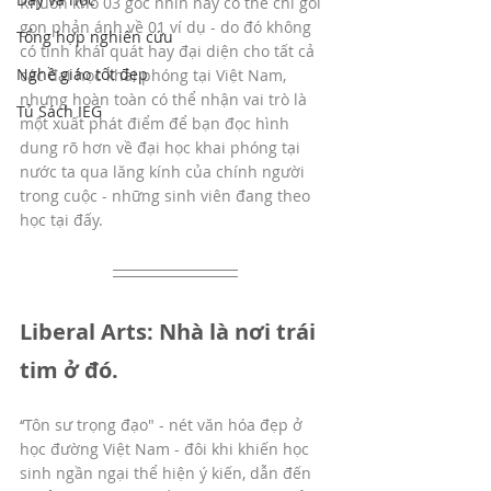
Khuôn khổ 03 góc nhìn này có thể chỉ gói 
gọn phản ánh về 01 ví dụ - do đó không 
Tổng hợp nghiên cứu
có tính khái quát hay đại diện cho tất cả 
Nghề giáo tốt đẹp
các đại học khai phóng tại Việt Nam, 
nhưng hoàn toàn có thể nhận vai trò là 
Tủ Sách IEG
một xuất phát điểm để bạn đọc hình 
dung rõ hơn về đại học khai phóng tại 
nước ta qua lăng kính của chính người 
trong cuộc - những sinh viên đang theo 
học tại đấy.
Liberal Arts: Nhà là nơi trái 
tim ở đó.
‘‘Tôn sư trọng đạo" - nét văn hóa đẹp ở 
học đường Việt Nam - đôi khi khiến học 
sinh ngần ngại thể hiện ý kiến, dẫn đến 