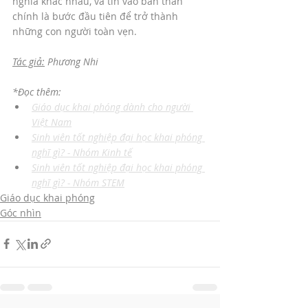
nghĩa khác nhau, và tin vào bản thân 
chính là bước đầu tiên để trở thành 
những con người toàn vẹn.
Tác giả:
 Phương Nhi
*Đọc thêm: 
Giáo dục khai phóng dành cho người 
Việt Nam
Sinh viên tốt nghiệp đại học khai phóng 
nghĩ gì? - Nhóm Kinh tế
Sinh viên tốt nghiệp đại học khai phóng 
nghĩ gì? - Nhóm STEM
Giáo dục khai phóng
Góc nhìn