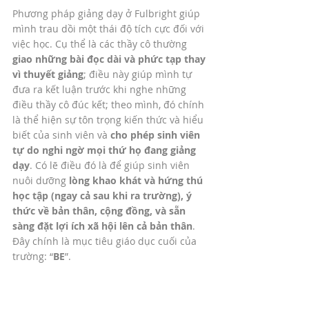
Phương pháp giảng dạy ở Fulbright giúp 
mình trau dồi một thái độ tích cực đối với 
việc học. Cụ thể là các thầy cô thường 
giao những bài đọc dài và phức tạp thay 
vì thuyết giảng
; điều này giúp mình tự 
đưa ra kết luận trước khi nghe những 
điều thầy cô đúc kết; theo mình, đó chính 
là thể hiện sự tôn trọng kiến thức và hiểu 
biết của sinh viên và 
cho phép sinh viên 
tự do nghi ngờ mọi thứ họ đang giảng 
dạy
. Có lẽ điều đó là để giúp sinh viên 
nuôi dưỡng 
lòng khao khát và hứng thú 
học tập (ngay cả sau khi ra trường), ý 
thức về bản thân, cộng đồng, và sẵn 
sàng đặt lợi ích xã hội lên cả bản thân
. 
Đây chính là mục tiêu giáo dục cuối của 
trường: “
BE
”. 