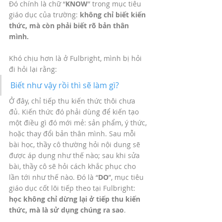
Đó chính là chữ “
KNOW
” trong mục tiêu 
giáo dục của trường: 
không chỉ biết kiến 
thức, mà còn phải biết rõ bản thân 
mình.
Khó chịu hơn là ở Fulbright, mình bị hỏi 
đi hỏi lại rằng: 
Biết như vậy rồi thì sẽ làm gì?
Ở đây, chỉ tiếp thu kiến thức thôi chưa 
đủ. Kiến thức đó phải dùng để kiến tạo 
một điều gì đó mới mẻ: sản phẩm, ý thức, 
hoặc thay đổi bản thân mình. Sau mỗi 
bài học, thầy cô thường hỏi nội dung sẽ 
được áp dụng như thế nào; sau khi sửa 
bài, thầy cô sẽ hỏi cách khắc phục cho 
lần tới như thế nào. Đó là “
DO
”, mục tiêu 
giáo dục cốt lõi tiếp theo tại Fulbright: 
học không chỉ dừng lại ở tiếp thu kiến 
thức, mà là sử dụng chúng ra sao
.