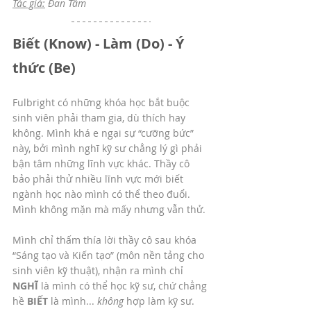
Tác giả:
 Đan Tâm
Biết (Know) - Làm (Do) - Ý 
thức (Be)
Fulbright có những khóa học bắt buộc 
sinh viên phải tham gia, dù thích hay 
không. Mình khá e ngại sự “cưỡng bức” 
này, bởi mình nghĩ kỹ sư chẳng lý gì phải 
bận tâm những lĩnh vực khác. Thầy cô 
bảo phải thử nhiều lĩnh vực mới biết 
ngành học nào mình có thể theo đuổi. 
Mình không mặn mà mấy nhưng vẫn thử. 
Mình chỉ thấm thía lời thầy cô sau khóa 
“Sáng tạo và Kiến tạo” (môn nền tảng cho 
sinh viên kỹ thuật), nhận ra mình chỉ 
NGHĨ 
là mình có thể học kỹ sư, chứ chẳng 
hề 
BIẾT 
là mình... 
không 
hợp làm kỹ sư. 