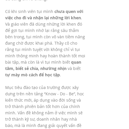
Có khi sinh viên tụi mình 
chưa quen với 
việc cho đi và nhận lại những lời khen
. 
Và giáo viên đã dùng những lời khen đó 
để gợi tụi mình nhớ lại rằng sâu thẳm 
bên trong, tụi mình còn vô vàn tiềm năng 
đang chờ được khai phá. Thầy cô cho 
rằng tụi mình tuyệt vời không chỉ vì tụi 
mình thông minh hay hoàn thành tốt mọi 
bài tập, mà còn là vì tụi mình biết 
quan 
tâm, biết sẻ chia, nhường nhịn
 và biết 
tự mày mò cách để học tập
. 
Mục tiêu đào tạo của trường được xây 
dựng trên nền tảng “Know - Do - Be”, học 
kiến thức mới, áp dụng vào đời sống và 
trở thành phiên bản tốt hơn của chính 
mình. Vấn đề không nằm ở việc mình sẽ 
trở thành kỹ sư, doanh nhân hay nhà 
báo, mà là mình đang giải quyết vấn đề 