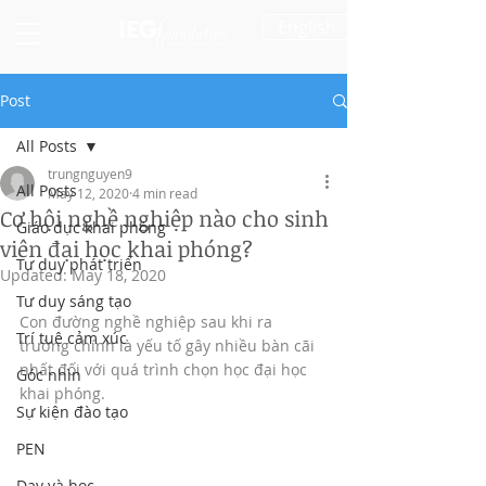
English
Post
All Posts
trungnguyen9
All Posts
May 12, 2020
4 min read
Cơ hội nghề nghiệp nào cho sinh
Giáo dục khai phóng
viên đại học khai phóng?
Tư duy phát triển
Updated:
May 18, 2020
Tư duy sáng tạo
Con đường nghề nghiệp sau khi ra 
Trí tuệ cảm xúc
trường chính là yếu tố gây nhiều bàn cãi 
nhất đối với quá trình chọn học đại học 
Góc nhìn
khai phóng. 
Sự kiện đào tạo
PEN
Dạy và học