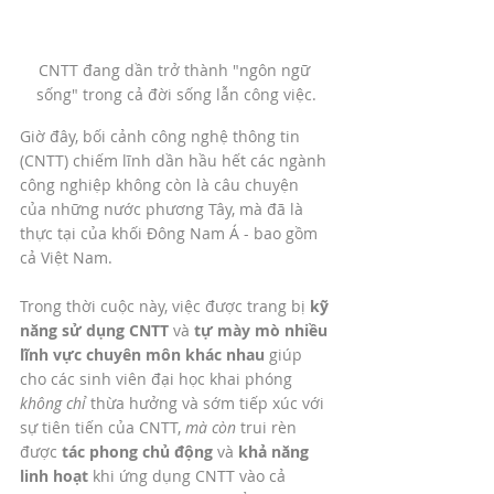
CNTT đang dần trở thành "ngôn ngữ 
sống" trong cả đời sống lẫn công việc.
Giờ đây, bối cảnh công nghệ thông tin 
(CNTT) chiếm lĩnh dần hầu hết các ngành 
công nghiệp không còn là câu chuyện 
của những nước phương Tây, mà đã là 
thực tại của khối Đông Nam Á - bao gồm 
cả Việt Nam. 
Trong thời cuộc này, việc được trang bị 
kỹ 
năng sử dụng CNTT
 và 
tự mày mò nhiều 
lĩnh vực chuyên môn khác nhau
 giúp 
cho các sinh viên đại học khai phóng 
không chỉ 
thừa hưởng và sớm tiếp xúc với 
sự tiên tiến của CNTT, 
mà còn
 trui rèn 
được 
tác phong chủ động 
và 
khả năng 
linh hoạt 
khi ứng dụng CNTT vào cả 