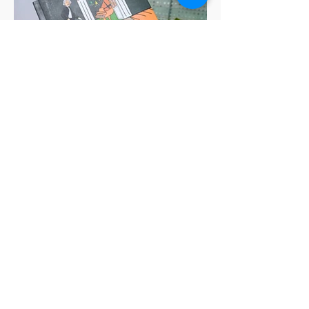
Review sách "Nhảy
Moonwalk cùng Einstein"
IEG Foundation
May 9, 2025
9 min read