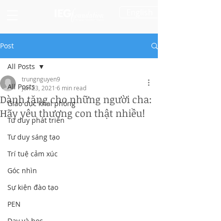
English
Post
All Posts
trungnguyen9
All Posts
Jun 23, 2021
6 min read
Dành tặng cho những người cha:
Giáo dục khai phóng
Hãy yêu thương con thật nhiều!
Tư duy phát triển
Tư duy sáng tạo
Trí tuệ cảm xúc
Góc nhìn
Sự kiện đào tạo
PEN
Dạy và học