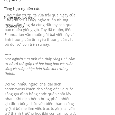
Tổng hợp nghiên cứu
Cuối tuần trước, ta vừa trải qua Ngày của 
Nghề giáo tốt đẹp
Cha (Father's Day), ngày tri ân những 
người đàn ông đã cùng dắt tay con qua 
Tủ Sách IEG
bao nhiêu giông gió. Tuy đã muộn, IEG 
Foundation vẫn muốn gửi bài viết này về 
ảnh hưởng của tình yêu thương của các 
bố đối với con trẻ sau này. 
-----
Một nghiên cứu mới cho thấy rằng tình cảm 
từ bố có thể giúp trẻ hài lòng hơn với cuộc 
sống và chấp nhận bản thân khi trưởng 
thành.
Đối với nhiều người cha, đại dịch 
coronavirus khiến cho công việc và cuộc 
sống gia đình bỗng chốc quấn chặt lấy 
nhau. Khi dịch bệnh bùng phát, nhiều 
gia đình bỗng chốc vừa biến thành công 
ty (khi bố mẹ làm việc trực tuyến), lại vừa 
trở thành trường học (khi con cái học trực 