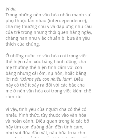
Ví dụ:
Trong những nền văn hóa nhấn mạnh sự 
phụ thuộc lẫn nhau (interdependence), 
cha mẹ thường chú ý và đáp ứng nhu cầu 
của trẻ trong những thói quen hàng ngày, 
chẳng hạn như việc chuẩn bị bữa ăn yêu 
thích của chúng. 
Ở những nước có văn hóa coi trọng việc 
thể hiện cảm xúc bằng hành động, cha 
mẹ thường thể hiện tình cảm với con 
bằng những cái ôm, nụ hôn, hoặc bằng 
lời nói 
“Bố/mẹ yêu con nhiều lắm”
. Điều 
này có thể ít xảy ra đối với các bậc cha 
mẹ ở nền văn hóa coi trọng việc kiềm chế 
cảm xúc.  
Vì vậy, tình yêu của người cha có thể có 
nhiều hình thức, tùy thuộc vào văn hóa 
và hoàn cảnh. Điều quan trọng là các bố 
hãy tìm con đường dẫn đến tình cảm, 
như vui đùa đấu vật, nấu bữa trưa cho 