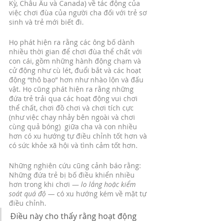
Kỳ, Châu Âu và Canada) về tác động của 
việc chơi đùa của người cha đối với trẻ sơ 
sinh và trẻ mới biết đi.
Họ phát hiện ra rằng các ông bố dành 
nhiều thời gian để chơi đùa thể chất với 
con cái, gồm những hành động chạm và 
cử động như cù lét, đuổi bắt và các hoạt 
động “thô bạo” hơn như nhào lộn và đấu 
vật. Họ cũng phát hiện ra rằng những 
đứa trẻ trải qua các hoạt động vui chơi 
thể chất, chơi đồ chơi và chơi tích cực 
(như việc chạy nhảy bên ngoài và chơi 
cùng quả bóng)  giữa cha và con nhiều 
hơn có xu hướng tự điều chỉnh tốt hơn và 
có sức khỏe xã hội và tình cảm tốt hơn.
Những nghiên cứu cũng cảnh báo rằng: 
Những đứa trẻ bị bố điều khiển nhiều 
hơn trong khi chơi — 
lo lắng hoặc kiểm 
soát quá độ
 — có xu hướng kém về mặt tự 
điều chỉnh. 
Điều này cho thấy rằng hoạt động 