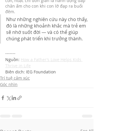
con, hoặc chỉ đơn giản là hành động đắp 
chăn ấm cho con khi con lỡ đạp ra buổi 
đêm. 
Như những nghiên cứu này cho thấy, 
đó là những khoảnh khắc mà trẻ em 
sẽ nhớ suốt đời — và có thể giúp 
chúng phát triển khi trưởng thành.
-------
Nguồn: 
How a Father’s Love Helps Kids 
Thrive in Life
Biên dịch: IEG Foundation
Trí tuệ cảm xúc
Góc nhìn
See All