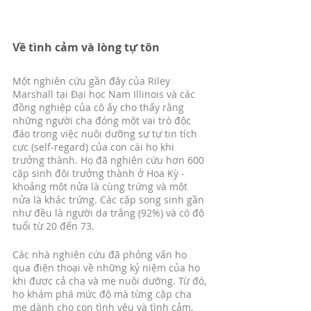
Về tình cảm và lòng tự tôn
Một nghiên cứu gần đây của Riley 
Marshall tại Đại học Nam Illinois và các 
đồng nghiệp của cô ấy cho thấy rằng 
những người cha đóng một vai trò độc 
đáo trong việc nuôi dưỡng sự tự tin tích 
cực (self-regard) của con cái họ khi 
trưởng thành. Họ đã nghiên cứu hơn 600 
cặp sinh đôi trưởng thành ở Hoa Kỳ - 
khoảng một nửa là cùng trứng và một 
nửa là khác trứng. Các cặp song sinh gần 
như đều là người da trắng (92%) và có độ 
tuổi từ 20 đến 73.
Các nhà nghiên cứu đã phỏng vấn họ 
qua điện thoại về những kỷ niệm của họ 
khi được cả cha và mẹ nuôi dưỡng. Từ đó, 
họ khám phá mức độ mà từng cặp cha 
mẹ dành cho con tình yêu và tình cảm, 