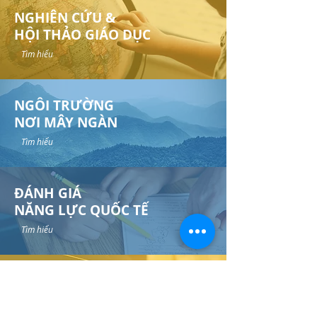
NGHIÊN CỨU &
​HỘI THẢO GIÁO DỤC
Tìm hiểu
​NGÔI TRƯỜNG
NƠI MÂY NGÀN
Tìm hiểu
ĐÁNH GIÁ
NĂNG LỰC QUỐC TẾ
Tìm hiểu
ĐÀO TẠO &
HỌC BỔNG ​VƯỢT KHÓ