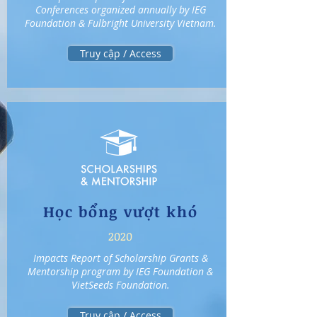
Conferences organized annually by IEG
Foundation & Fulbright University Vietnam.
Truy cập / Access
Học bổng vượt khó
2020
Impacts Report of Scholarship Grants &
Mentorship program by IEG Foundation &
VietSeeds Foundation.
Truy cập / Access