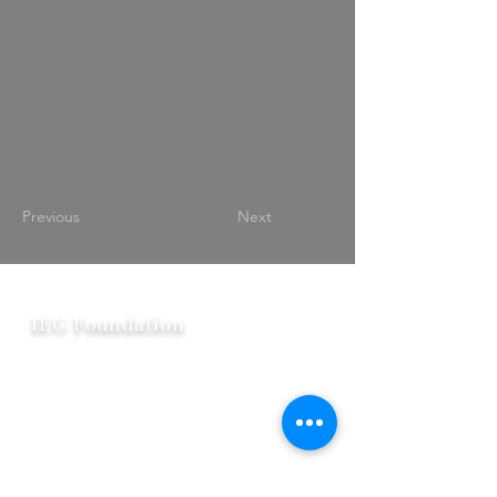
Previous
Next
IEG Foundation
Quỹ phát triển Giáo dục IEG Foundation là
một doanh nghiệp xã hội phục vụ cho sứ
mệnh lan toả giá trị giáo dục đến gần hơn
với tất cả mọi người.
​Đồng hành cùng chúng tôi