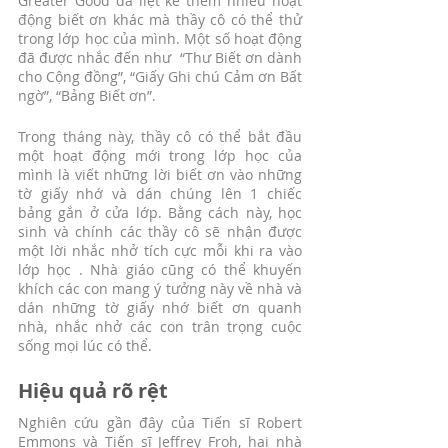
Greater Good đã liệt kê thêm nhiều hoạt 
động biết ơn khác mà thầy cô có thể thử 
trong lớp học của mình. Một số hoạt động 
đã được nhắc đến như  “Thư Biết ơn dành 
cho Cộng đồng”, “Giấy Ghi chú Cảm ơn Bất 
ngờ”, “Bảng Biết ơn”.
Trong tháng này, thầy cô có thể bắt đầu 
một hoạt động mới trong lớp học của 
mình là viết những lời biết ơn vào những 
tờ giấy nhớ và dán chúng lên 1 chiếc 
bảng gắn ở cửa lớp. Bằng cách này, học 
sinh và chính các thầy cô sẽ nhận được 
một lời nhắc nhở tích cực mỗi khi ra vào 
lớp học . Nhà giáo cũng có thể khuyến 
khích các con mang ý tưởng này về nhà và 
dán những tờ giấy nhớ biết ơn quanh 
nhà, nhắc nhở các con trân trọng cuộc 
sống mọi lúc có thể.
Hiệu quả rõ rệt 
Nghiên cứu gần đây của Tiến sĩ Robert 
Emmons và Tiến sĩ Jeffrey Froh, hai nhà 