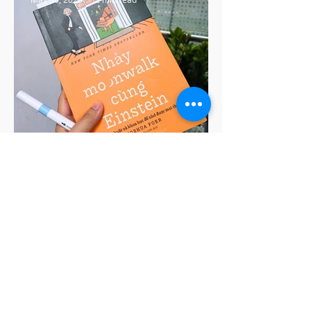
Review sách "Nhảy
Moonwalk cùng Einstein"
IEG Foundation
May 9, 2025
9 min read