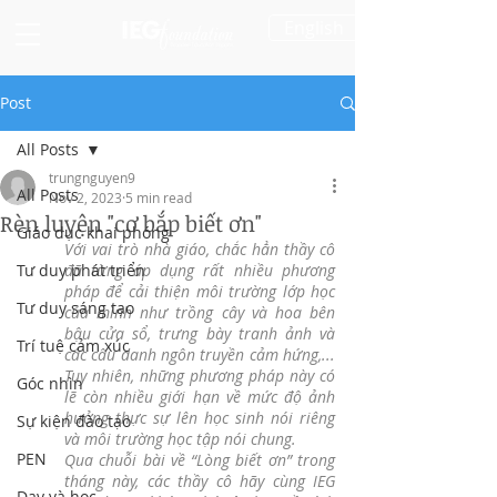
English
Post
All Posts
trungnguyen9
All Posts
Nov 2, 2023
5 min read
Rèn luyện "cơ bắp biết ơn"
Giáo dục khai phóng
Với vai trò nhà giáo, chắc hẳn thầy cô 
Tư duy phát triển
đã từng áp dụng rất nhiều phương 
pháp để cải thiện môi trường lớp học 
Tư duy sáng tạo
của mình như trồng cây và hoa bên 
bậu cửa sổ, trưng bày tranh ảnh và 
Trí tuệ cảm xúc
các câu danh ngôn truyền cảm hứng,... 
Tuy nhiên, những phương pháp này có 
Góc nhìn
lẽ còn nhiều giới hạn về mức độ ảnh 
hưởng thực sự lên học sinh nói riêng 
Sự kiện đào tạo
và môi trường học tập nói chung.
PEN
Qua chuỗi bài về “Lòng biết ơn” trong 
tháng này, các thầy cô hãy cùng IEG 
Dạy và học