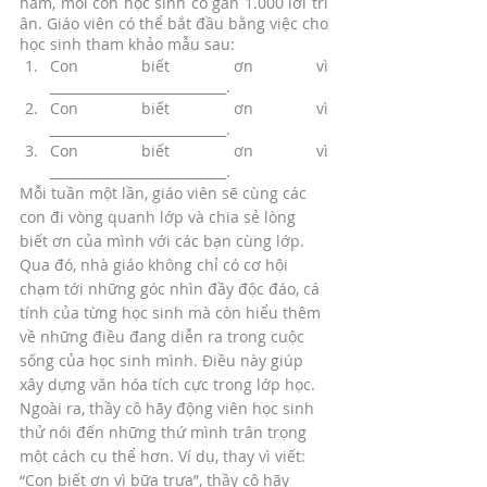
năm, mỗi con học sinh có gần 1.000 lời tri 
ân. Giáo viên có thể bắt đầu bằng việc cho 
học sinh tham khảo mẫu sau: 
Con biết ơn vì 
___________________________. 
Con biết ơn vì 
___________________________. 
Con biết ơn vì 
___________________________. 
Mỗi tuần một lần, giáo viên sẽ cùng các 
con đi vòng quanh lớp và chia sẻ lòng 
biết ơn của mình với các bạn cùng lớp. 
Qua đó, nhà giáo không chỉ có cơ hội 
chạm tới những góc nhìn đầy độc đáo, cá 
tính của từng học sinh mà còn hiểu thêm 
về những điều đang diễn ra trong cuộc 
sống của học sinh mình. Điều này giúp 
xây dựng văn hóa tích cực trong lớp học. 
Ngoài ra, thầy cô hãy động viên học sinh 
thử nói đến những thứ mình trân trọng 
một cách cụ thể hơn. Ví dụ, thay vì viết: 
“Con biết ơn vì bữa trưa”, thầy cô hãy 