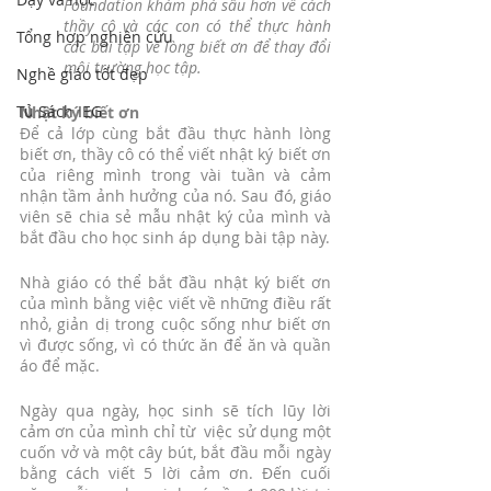
Foundation khám phá sâu hơn về cách 
thầy cô và các con có thể thực hành 
Tổng hợp nghiên cứu
các bài tập về lòng biết ơn để thay đổi 
môi trường học tập.
Nghề giáo tốt đẹp
Tủ Sách IEG
Nhật ký biết ơn 
Để cả lớp cùng bắt đầu thực hành lòng 
biết ơn, thầy cô có thể viết nhật ký biết ơn 
của riêng mình trong vài tuần và cảm 
nhận tầm ảnh hưởng của nó. Sau đó, giáo 
viên sẽ chia sẻ mẫu nhật ký của mình và 
bắt đầu cho học sinh áp dụng bài tập này. 
Nhà giáo có thể bắt đầu nhật ký biết ơn 
của mình bằng việc viết về những điều rất 
nhỏ, giản dị trong cuộc sống như biết ơn 
vì được sống, vì có thức ăn để ăn và quần 
áo để mặc.
Ngày qua ngày, học sinh sẽ tích lũy lời 
cảm ơn của mình chỉ từ  việc sử dụng một 
cuốn vở và một cây bút, bắt đầu mỗi ngày 
bằng cách viết 5 lời cảm ơn. Đến cuối 