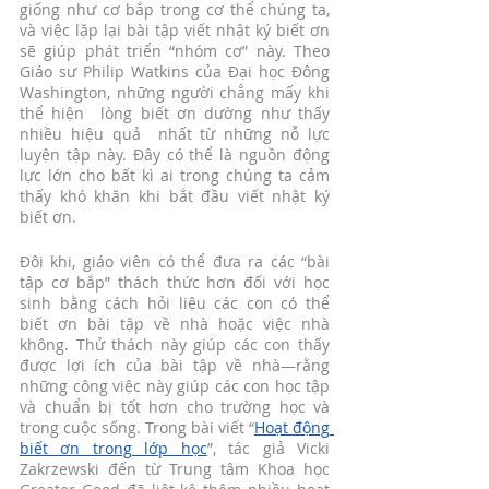
giống như cơ bắp trong cơ thể chúng ta, 
và việc lặp lại bài tập viết nhật ký biết ơn 
sẽ giúp phát triển “nhóm cơ” này. Theo 
Giáo sư Philip Watkins của Đại học Đông 
Washington, những người chẳng mấy khi 
thể hiện  lòng biết ơn dường như thấy 
nhiều hiệu quả  nhất từ những ​​nỗ lực 
luyện tập này. Đây có thể là nguồn động 
lực lớn cho bất kì ai trong chúng ta cảm 
thấy khó khăn khi bắt đầu viết nhật ký 
biết ơn. 
Đôi khi, giáo viên có thể đưa ra các “bài 
tập cơ bắp” thách thức hơn đối với học 
sinh bằng cách hỏi liệu các con có thể 
biết ơn bài tập về nhà hoặc việc nhà 
không. Thử thách này giúp các con thấy 
được lợi ích của bài tập về nhà—rằng 
những công việc này giúp các con học tập 
và chuẩn bị tốt hơn cho trường học và 
trong cuộc sống. Trong bài viết “
Hoạt động 
biết ơn trong lớp học
”, tác giả Vicki 
Zakrzewski đến từ Trung tâm Khoa học 